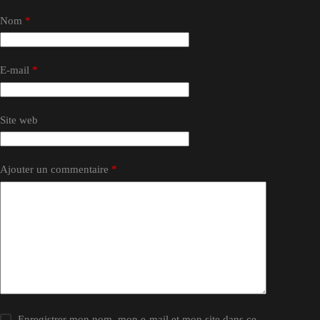
Nom
*
E-mail
*
Site web
Ajouter un commentaire
*
Enregistrer mon nom, mon e-mail et mon site dans ce